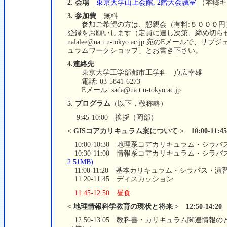
2. 会場
東京大学山上会館, 2階大会議室
（本郷キ
3. 参加費
無料
参加ご希望の方は、懇親会（有料:５０００円
登録をお願いします（定員に達し次第、締め切ら
nalalee@ua.t.u-tokyo.ac.jp 宛のEメー
ュラムワークショップ」とお書き下さい。
4.連絡先
東京大学工学部都市工学科 貞広幸雄
電話: 03-5841-6273
Eメール: sada@ua.t.u-tokyo.ac.jp
5. プログラム
（以下，敬称略）
9:45-10:00 挨拶（岡部）
< GISコアカリキュラム案について > 10:00-11:45
10:00-10:30 地理系コアカリキュラム・シラ
10:30-11:00 情報系コアカリキュラム・シ
2.51MB)
11:00-11:20 基本カリキュラム・シラバス・
11:20-11:45 ディスカッション
11:45-12:50 昼食
< 地理情報科学教育の現状と将来 > 12:50-14:20
12:50-13:05 教科書・カリキュラム関連情報