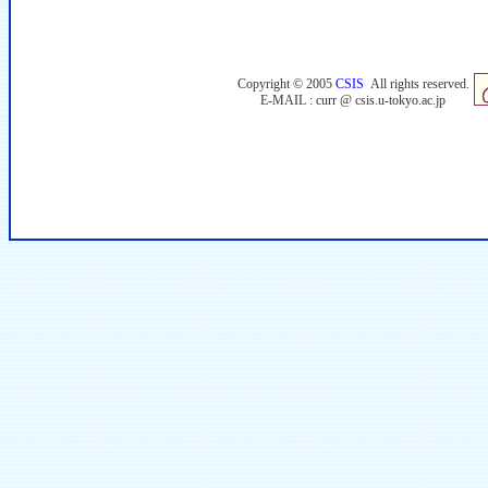
Copyright © 2005
CSIS
All rights reserved.
E-MAIL : curr @ csis.u-tokyo.ac.jp